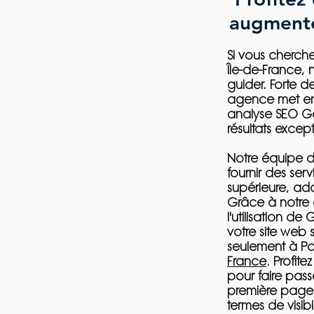
augmenter
Si vous cherche
Île-de-France, 
guider. Forte d
agence met en
analyse SEO G
résultats except
Notre équipe d
fournir des ser
supérieure, ada
Grâce à notre a
l'utilisation d
votre site web 
seulement à Par
France
. Profit
pour faire pass
première page
termes de visibi