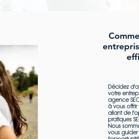
Commen
entrepri
eff
Décidez d'ag
votre entrep
agence SEO 
à vous offri
allant de l'
pratiques S
Nous sommes
vous guider 
l'opportunité