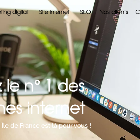
ing digital
Site internet
SEO
Nos clients
C
le n° 1 des
es internet
le de France est là pour vous !