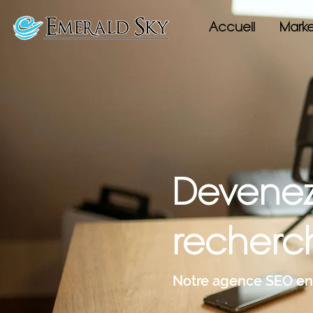
Accueil
Market
Devenez 
recherch
Notre agence SEO en Î