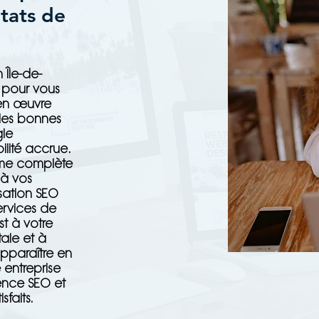
ltats de
 Île-de-
 pour vous
 en œuvre
 les bonnes
gle
ilité accrue.
mme complète
 à vos
isation SEO
services de
st à votre
tale et à
pparaître en
 entreprise
ence SEO et
sfaits.