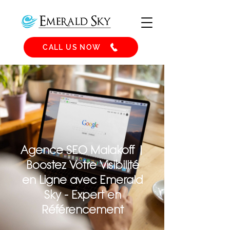
CALL US NOW
Agence SEO Malakoff |
Boostez Votre Visibilité
en Ligne avec Emerald
Sky - Expert en
Référencement