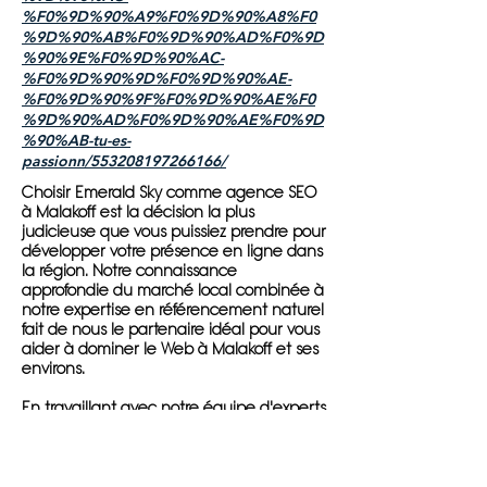
%F0%9D%90%A9%F0%9D%90%A8%F0
%9D%90%AB%F0%9D%90%AD%F0%9D
%90%9E%F0%9D%90%AC-
%F0%9D%90%9D%F0%9D%90%AE-
%F0%9D%90%9F%F0%9D%90%AE%F0
%9D%90%AD%F0%9D%90%AE%F0%9D
%90%AB-tu-es-
passionn/553208197266166/
Choisir Emerald Sky comme agence SEO
à Malakoff est la décision la plus
judicieuse que vous puissiez prendre pour
développer votre présence en ligne dans
la région. Notre connaissance
approfondie du marché local combinée à
notre expertise en référencement naturel
fait de nous le partenaire idéal pour vous
aider à dominer le Web à Malakoff et ses
environs.
En travaillant avec notre équipe d'experts
en référencement, vous bénéficierez
d'une approche personnalisée qui prend
en compte la localisation géographique
de votre entreprise. Nous utilisons des