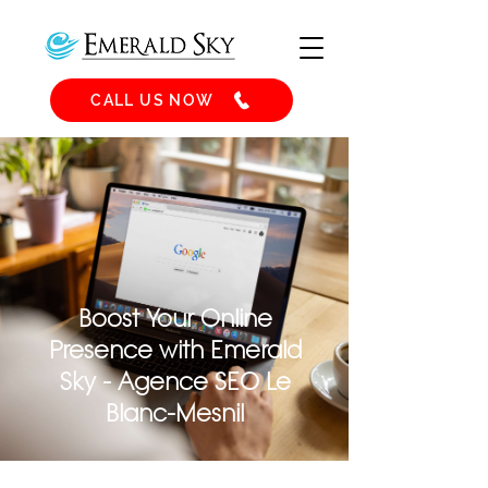
CALL US NOW
Boost Your Online
Presence with Emerald
Sky - Agence SEO Le
Blanc-Mesnil