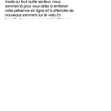
mode ou tout autre secteur, nous
sommes là pour vous aider à renforcer
votre présence en ligne et à atteindre de
nouveaux sommets sur le web. En
travaillant avec nous, vous bénéficierez
d'une approche personnalisée, d'une
expertise reconnue et de résultats
tangibles en termes de classement sur
les moteurs de recherche et de trafic
organique.
Pour commencer, il vous suffit de nous
contacter pour planifier une consultation
initiale gratuite. Lors de cette réunion,
nous discuterons de vos besoins
spécifiques et de vos objectifs en matière
de référencement et de marketing en
ligne. Nous effectuerons ensuite une
analyse approfondie de votre site web et
de votre concurrence pour identifier les
opportunités de croissance et les mots-
clés à cibler.
Une fois la stratégie mise en place, notre
équipe surveillera de près les résultats et