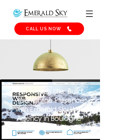
CALL US NOW
For English title: Build
Your Online Presence
with Emerald Sky Web
Agency in Boulogne-
Billancourt