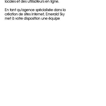
locales et des utilisateurs en ligne.
En tant qu'agence spécialisée dans la
création de sites internet, Emerald Sky
met à votre disposition une équipe
expérimentée de concepteurs et de
développeurs web. Nous travaillons en
étroite collaboration avec nos clients pour
concevoir des sites web qui reflètent leur
identité de marque et répondent à leurs
objectifs commerciaux. Grâce à notre
expertise et à notre engagement envers
la satisfaction de nos clients, vous pouvez
être sûr que votre site internet sera entre
de bonnes mains avec Emerald Sky.
L'importance d'avoir un site internet bien
conçu et fonctionnel dans l'industrie
actuelle ne peut être sous-estimée. Avec
un site web de qualité, votre entreprise
peut atteindre de nouveaux clients
potentiels, fournir des informations
précieuses et même générer des
revenus supplémentaires grâce à la
publicité en ligne. Emerald Sky vous