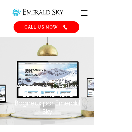
CALL US NOW
Agence de Création
de Site Internet à
Bagneux par Emerald
Sky