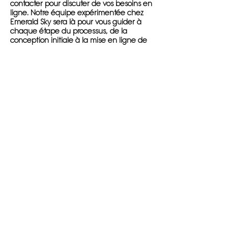
contacter pour discuter de vos besoins en
ligne. Notre équipe expérimentée chez
Emerald Sky sera là pour vous guider à
chaque étape du processus, de la
conception initiale à la mise en ligne de
votre site web. Nous nous engageons à
fournir un service de qualité, rapide et
personnalisé pour répondre à vos besoins
spécifiques.
Grâce à notre expertise et à notre
engagement envers nos clients, nous
garantissons que votre site web sera un
outil puissant pour attirer de nouveaux
clients et renforcer votre présence en
ligne. Ne manquez pas l'opportunité de
vous démarquer en ligne avec notre
agence de création de sites internet à
Bagneux.
Contactez-nous dès aujourd'hui pour
commencer à transformer votre présence
en ligne avec Emerald Sky. Nous sommes
impatients de travailler avec vous pour
créer un site web qui reflète parfaitement