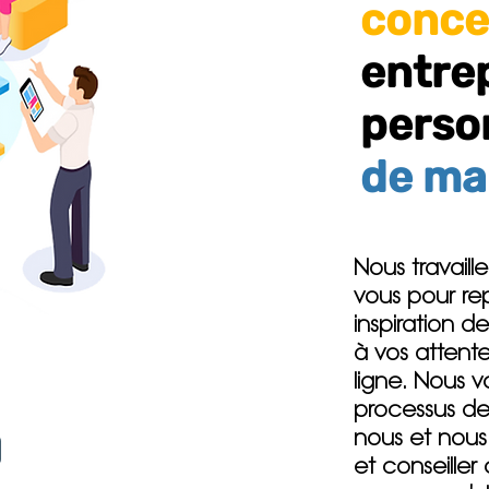
conce
entre
perso
de ma
Nous travaill
vous pour re
inspiration 
à vos attent
ligne. Nous 
processus d
nous et nous
et conseille