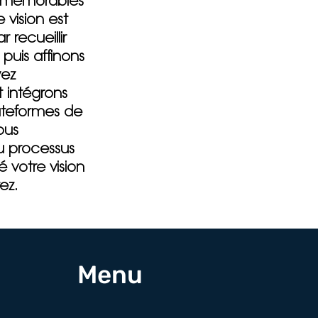
s mémorables
e vision est
recueillir
 puis affinons
yez
et intégrons
lateformes de
ous
 processus
 votre vision
ez.
Menu