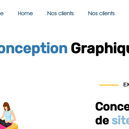
ge
Home
Nos clients
Nos clients
onception
Graphiq
E
Conce
de
sit