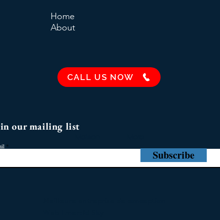
Home
About
CALL US NOW
in our mailing list
Maison
More
il
Subscribe
Meilleure entreprise de conception
Web Emerald Sky