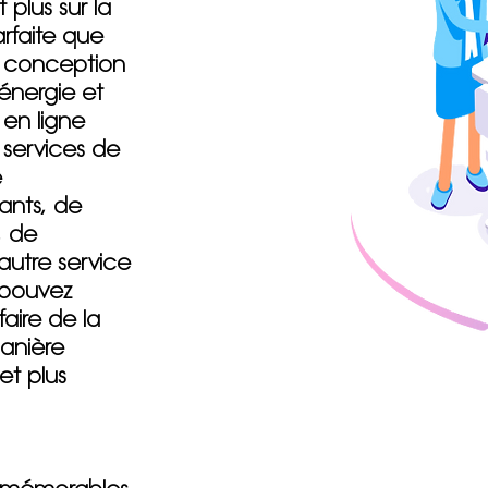
 plus sur la
arfaite que
la conception
énergie et
 en ligne
s services de
e
ants, de
, de
autre service
 pouvez
aire de la
manière
et plus