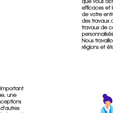
que vous obte
efficaces et 
de votre ent
des travaux 
travaux de c
personnalisé
Nous travaill
régions et éta
t important
ue, une
nceptions
 d'autres