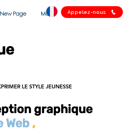
Appelez-nous
New Page
More
ue
XPRIMER LE STYLE JEUNESSE
ption graphique
e Web
,