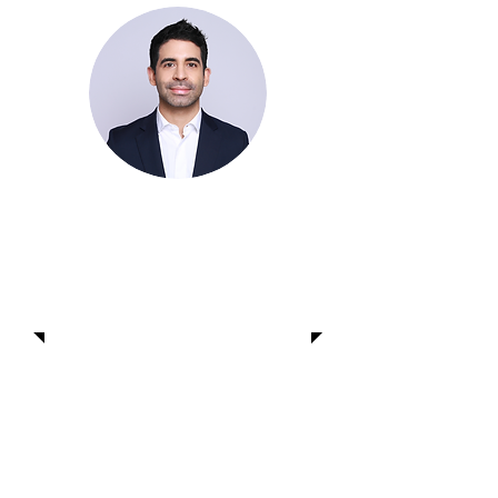
Marco Baez
Chargé de projet,
Coordonnateur, Ventes
Émilio Rivas
Développeur de site Web et