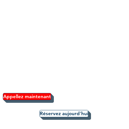
espagnol, français et portugais
!
Faites-nous confiance pour
créer des projets d'image de
marque et d'imagerie
accrocheurs pour tout service,
en utilisant un marketing et un
réseautage intelligents sur les
réseaux sociaux pour attirer plus
de clients et une conception
graphique personnalisée pour
communiquer le style et la
mission de votre organisation.
Appellez maintenant
Réservez aujourd'hui