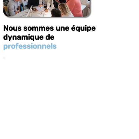
Nous sommes une équipe
dynamique de
professionnels
Nous fournissons des services
de marketing aux grandes
entreprises et aux startups à la
recherche d'un partenaire pour
leurs médias numériques. Nous
travaillons avec vous dans cet
objectif. Nous sommes basés à
Paris, avec tous nos associés
situés dans neuf pays afin de
servir au mieux une clientèle qui
s'étend à travers le monde
entier. Nous parlons anglais,