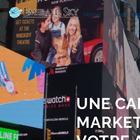
Home
New Pa
UNE C
MARKET