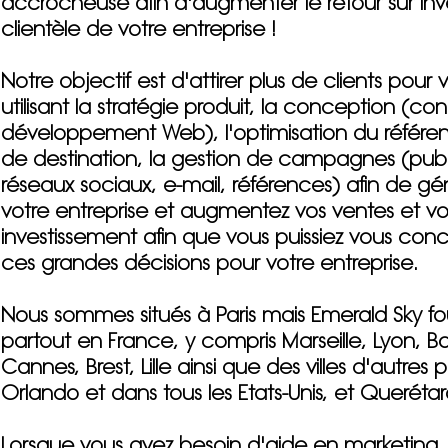
accrocheuse afin d'augmenter le retour sur inv
clientèle de votre entreprise !
Notre objectif est d'attirer plus de clients pour 
utilisant la stratégie produit, la conception (co
développement Web), l'optimisation du référe
de destination, la gestion de campagnes (publ
réseaux sociaux, e-mail, références) afin de
gén
votre entreprise et augmentez vos ventes et vot
investissement afin que vous puissiez vous conce
ces grandes décisions pour votre entreprise.
Nous sommes situés à Paris mais Emerald Sky fou
partout en France, y compris Marseille, Lyon, B
Cannes, Brest, Lille ainsi que des villes d'autr
Orlando
et dans tous les Etats-Unis, et Queréta
Lorsque vous avez besoin d'aide en marketing, 