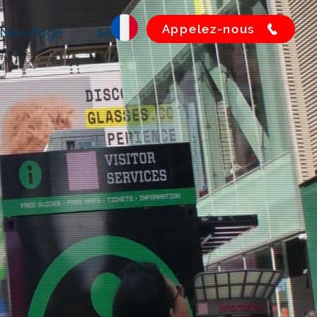
Appelez-nous
New Page
More