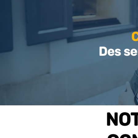
Des se
NO