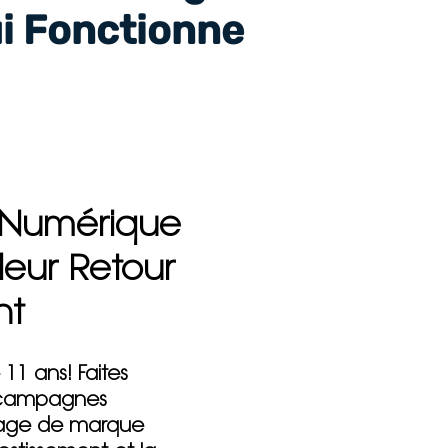
i Fonctionne
g Numérique
leur Retour
nt
 11 ans!
Faites
s campagnes
image de marque