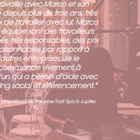
travaille avec Marco et son
depuis plus de trois ans, très
 de travailler avec lui. Marco
 équipe sont des travailleurs
s, très responsables, des prix
 raisonnables par rapport à
autres entreprises. Je le
ecommande vivement à
un qui a besoin d'aide avec
ng social et référencement."
propriétaire de Paradise Foot Spa à Jupiter,
FL