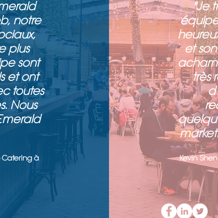
merald
"Je 
b, notre
équipe 
ociaux,
heureux
e plus
et son
ipe sont
acharné
s et ont
très
c toutes
d'
s. Nous
r
Emerald
quelqu'
marketi
o Catering à
Kevin Shen 