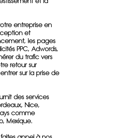
estissement et la
votre entreprise
en
nception et
ncement, les pages
icités PPC, Adwords,
érer du trafic vers
re retour sur
ntrer sur la prise de
rnit des services
ordeaux, Nice,
es pays comme
ro, Mexique.
faites appel à nos