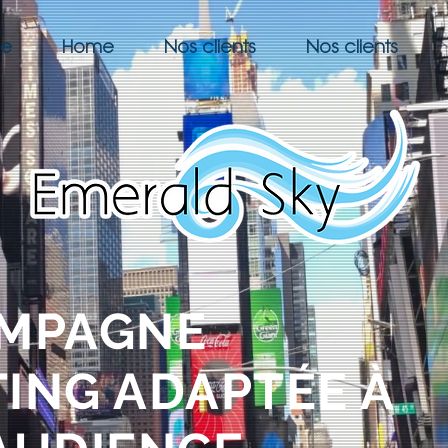
ge
Home
Nos clients
Nos clients
AMPAGNE
ING ADAPTÉE À